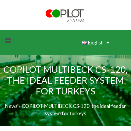
English
COPILOT MULTIBECK CS-120,
THE IDEAL FEEDER SYSTEM
FOR TURKEYS
News
»
COPILOT MULTIBECK CS-120, the ideal feeder
system for turkeys