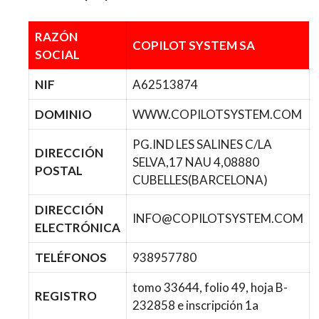
RAZÓN
COPILOT SYSTEM SA
SOCIAL
NIF
A62513874
DOMINIO
WWW.COPILOTSYSTEM.COM
PG.IND LES SALINES C/LA
DIRECCIÓN
SELVA,17 NAU 4,08880
POSTAL
CUBELLES(BARCELONA)
DIRECCIÓN
INFO@COPILOTSYSTEM.COM
ELECTRÓNICA
TELÉFONOS
938957780
tomo 33644, folio 49, hoja B-
REGISTRO
232858 e inscripción 1a