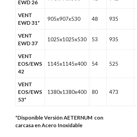
EWD 26
VENT
905x907x530
48
935
EWD 31*
VENT
1025x1025x530
53
935
EWD 37
VENT
EOS/EWS
1145x1145x400
54
525
42
VENT
EOS/EWS
1380x1380x400
80
473
53*
*Disponible Versión AETERNUM con
carcasa en Acero Inoxidable