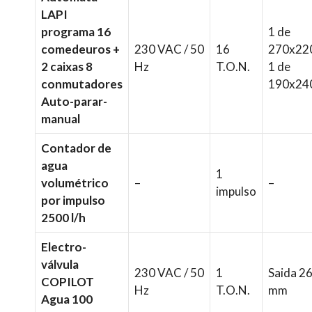
LAPI
programa 16
1 de
comedeuros +
230 VAC / 50
16
270x22
2 caixas 8
Hz
T.O.N.
1 de
conmutadores
190x24
Auto-parar-
manual
Contador de
agua
1
volumétrico
–
–
impulso
por impulso
2500 l/h
Electro-
válvula
230 VAC / 50
1
Saida 2
COPILOT
Hz
T.O.N.
mm
Agua 100