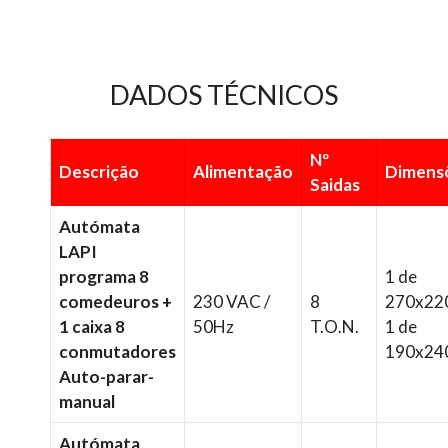
DADOS TÉCNICOS
Nº
Descrição
Alimentação
Dimens
Saidas
Autómata
LAPI
programa 8
1 de
comedeuros +
230 VAC /
8
270x22
1 caixa 8
50Hz
T.O.N.
1 de
conmutadores
190x24
Auto-parar-
manual
Autómata