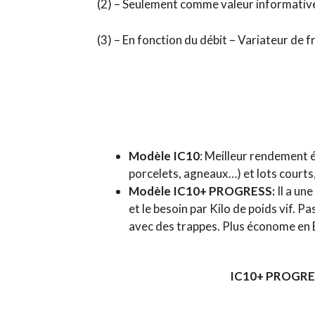
(2) – Seulement comme valeur informativ
(3) – En fonction du débit – Variateur de
Modèle IC10
: Meilleur rendement 
porcelets, agneaux…) et lots courts
Modèle IC10+ PROGRESS:
Il a un
et le besoin par Kilo de poids vif. P
avec des trappes. Plus économe en E
IC10+ PROGRE