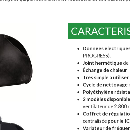
CARACTERI
Données électrique
PROGRESS).
Joint hermétique
de 
Échange de chaleur
Très simple à utiliser
Cycle de nettoyage
Polyéthylène résista
2
modèles
disponibl
ventilateur de 2.800
Coffret
de
régulati
centralisée
pour le I
Variateur de fréqu