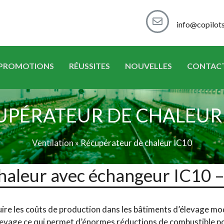
info@copilot
PROMOTIONS
RÉUSSITES
NOUVELLES
CONTAC
UPÉRATEUR DE CHALEUR 
Ventilation
»
Récupérateur de chaleur IC10
chaleur avec échangeur IC10
uire les coûts de production dans les bâtiments d’élevage mod
élevage ce qui permet d’énormes réductions de combustible pou