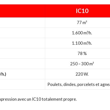
IC10
77 m²
1.600 m³/h.
1.100 m³/h.
78 %
250 – 300 m²
h.)
220 W.
Poulets, dindes, porcelets et agne
mpression avec un IC10 totalement propre.