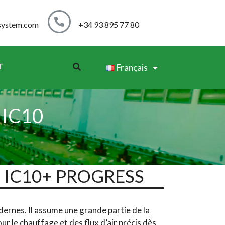
system.com
+34 93 895 77 80
T
Français
IC10
 – IC10+ PROGRESS
ernes. Il assume une grande partie de la
r le chauffage et des flux d’air précis dès