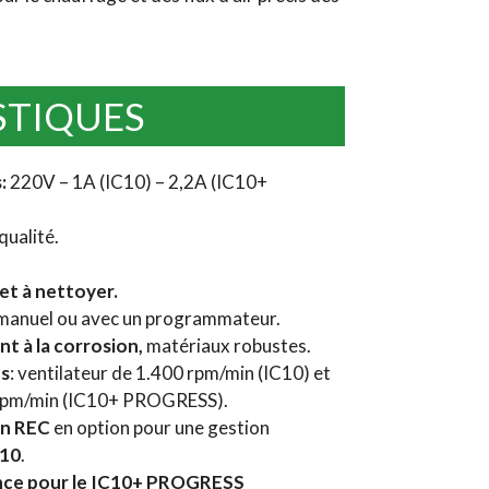
STIQUES
s
:
220V – 1A (IC10) – 2,2A (IC10+
qualité.
 et à nettoyer.
manuel ou avec un programmateur.
nt à la corrosion,
matériaux robustes.
es
: ventilateur de 1.400 rpm/min (IC10) et
 rpm/min (IC10+ PROGRESS).
on
REC
en option pour une gestion
C10
.
ence pour le IC10+ PROGRESS