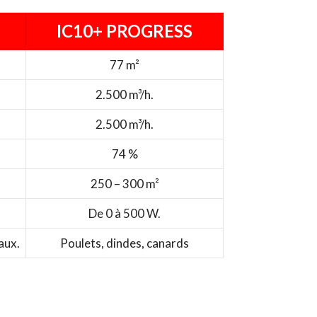
IC10+ PROGRESS
77 m²
2.500 m³/h.
2.500 m³/h.
74 %
250 – 300 m²
De 0 à 500 W.
aux.
Poulets, dindes, canards