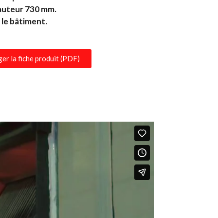
auteur
730 mm.
 le bâtiment
.
er la fiche produit (PDF)